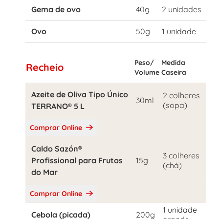
Gema de ovo
40g
2 unidades
Ovo
50g
1 unidade
Peso/
Medida
Recheio
Volume
Caseira
Azeite de Oliva Tipo Único
2 colheres
30ml
(sopa)
TERRANO® 5 L
Comprar Online
Caldo Sazón®
3 colheres
Profissional para Frutos
15g
(chá)
do Mar
Comprar Online
1 unidade
Cebola (picada)
200g