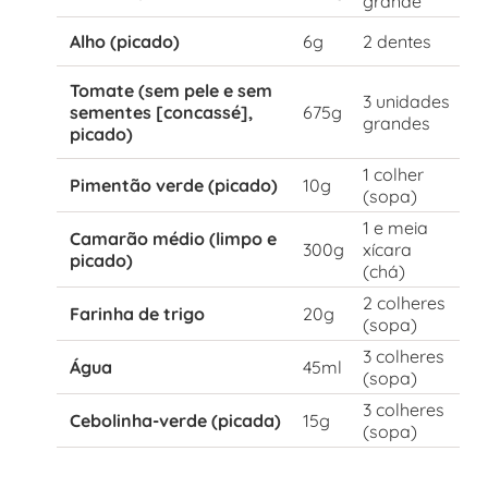
grande
Alho (picado)
6g
2 dentes
Tomate (sem pele e sem
3 unidades
sementes [concassé],
675g
grandes
picado)
1 colher
Pimentão verde (picado)
10g
(sopa)
1 e meia
Camarão médio (limpo e
300g
xícara
picado)
(chá)
2 colheres
Farinha de trigo
20g
(sopa)
3 colheres
Água
45ml
(sopa)
3 colheres
Cebolinha-verde (picada)
15g
(sopa)