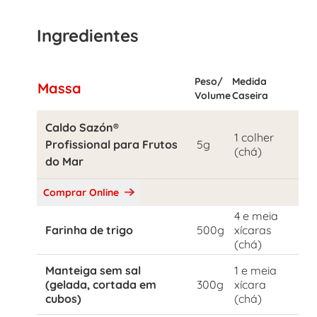
Ingredientes
Peso/
Medida
Massa
Volume
Caseira
Caldo Sazón®
1 colher
Profissional para Frutos
5g
(chá)
do Mar
Comprar Online
4 e meia
Farinha de trigo
500g
xícaras
(chá)
Manteiga sem sal
1 e meia
(gelada, cortada em
300g
xícara
cubos)
(chá)