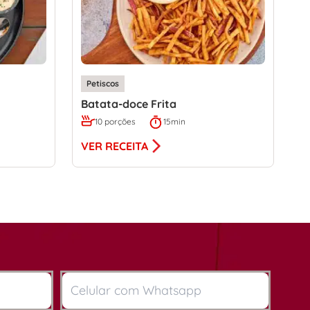
Petiscos
Batata-doce Frita
10 porções
15min
VER RECEITA