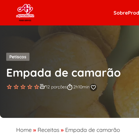
Skip to content
Sobre
Prod
Petiscos
Empada de camarão
12 porções
2h10min
Home
»
Receitas
»
Empada de camarão