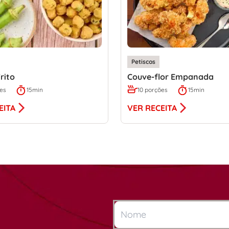
Petiscos
rito
Couve-flor Empanada
ões
15min
10 porções
15min
EITA
VER RECEITA