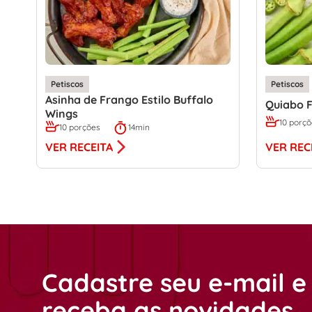
Petiscos
Petiscos
Asinha de Frango Estilo Buffalo
Quiabo F
Wings
10 porç
10 porções
14min
VER REC
VER RECEITA
Cadastre seu e-mail e
receba as novidades