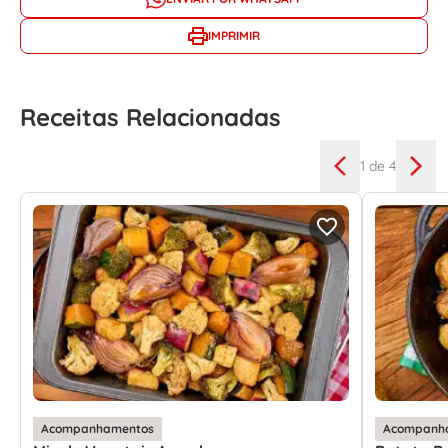
IMPRIMIR
Receitas Relacionadas
1
de 4
Acompanhamentos
Acompanh