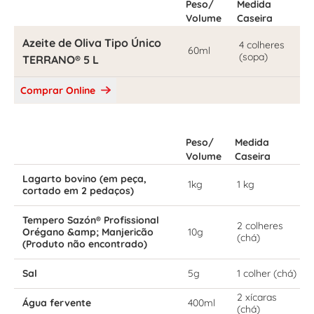
Peso/
Medida
Volume
Caseira
Azeite de Oliva Tipo Único
4 colheres
60ml
(sopa)
TERRANO® 5 L
Comprar Online
Peso/
Medida
Volume
Caseira
Lagarto bovino (em peça,
1kg
1 kg
cortado em 2 pedaços)
Tempero Sazón® Profissional
2 colheres
Orégano &amp; Manjericão
10g
(chá)
(Produto não encontrado)
Sal
5g
1 colher (chá)
2 xícaras
Água fervente
400ml
(chá)