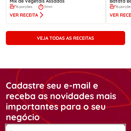
Mix de Vegetais Assados
Batata B
16 porções
5min
16 porçõe
VER RECEITA
VER RECE
VEJA TODAS AS RECEITAS
Cadastre seu e-mail e
receba as novidades mais
importantes para o seu
negócio