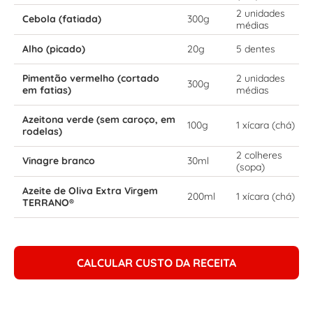
2 unidades
Cebola (fatiada)
300g
médias
Alho (picado)
20g
5 dentes
Pimentão vermelho (cortado
2 unidades
300g
em fatias)
médias
Azeitona verde (sem caroço, em
100g
1 xícara (chá)
rodelas)
2 colheres
Vinagre branco
30ml
(sopa)
Azeite de Oliva Extra Virgem
200ml
1 xícara (chá)
TERRANO®
CALCULAR CUSTO DA RECEITA