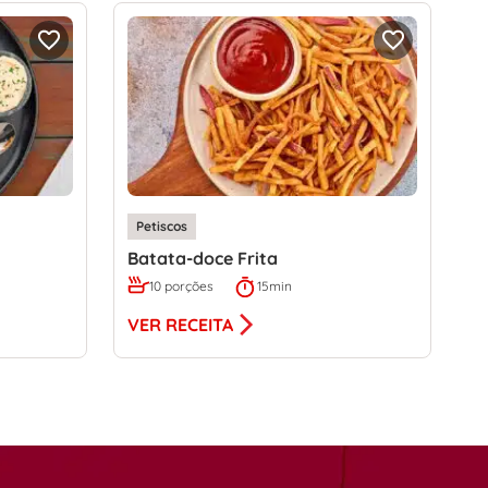
Petiscos
Batata-doce Frita
10 porções
15min
VER RECEITA