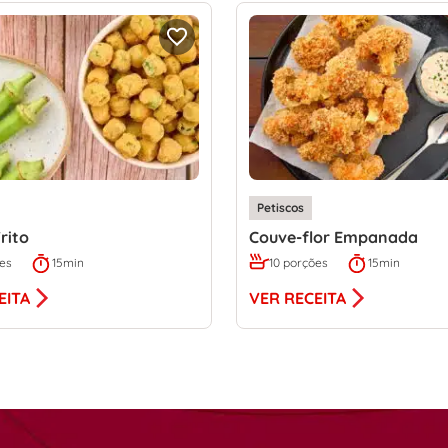
Petiscos
rito
Couve-flor Empanada
ões
15min
10 porções
15min
EITA
VER RECEITA