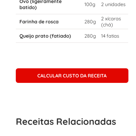
Ovo (ligeiramente
100g
2 unidades
batido)
2 xícaras
Farinha de rosca
280g
(chá)
Queijo prato (fatiado)
280g
14 fatias
CALCULAR CUSTO DA RECEITA
Receitas Relacionadas