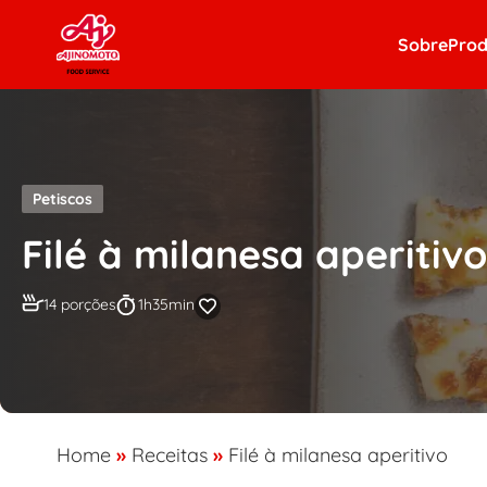
Skip to content
Sobre
Prod
Petiscos
Filé à milanesa aperitivo
14 porções
1h35min
Home
»
Receitas
»
Filé à milanesa aperitivo