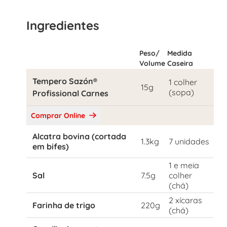
Ingredientes
Peso/
Medida
Volume
Caseira
Tempero Sazón®
1 colher
15g
(sopa)
Profissional Carnes
Comprar Online
Alcatra bovina (cortada
1.3kg
7 unidades
em bifes)
1 e meia
Sal
7.5g
colher
(chá)
2 xícaras
Farinha de trigo
220g
(chá)