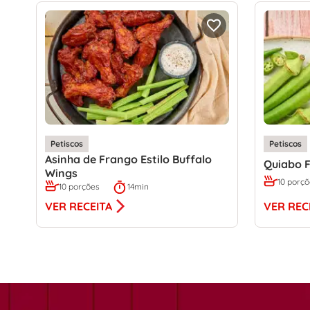
Petiscos
Petiscos
Asinha de Frango Estilo Buffalo
Quiabo F
Wings
10 porç
10 porções
14min
VER REC
VER RECEITA