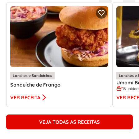
Lanches e Sanduíches
Lanches e 
Umami B
Sanduíche de Frango
18 unidad
VER RECEITA
VER RECE
VEJA TODAS AS RECEITAS