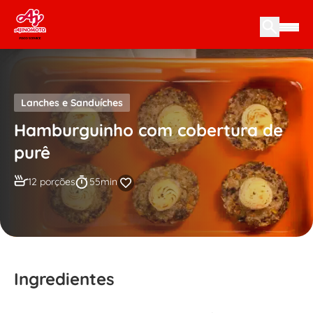
Skip to content
Lanches e Sanduíches
Hamburguinho com cobertura de
purê
12 porções
55min
Ingredientes