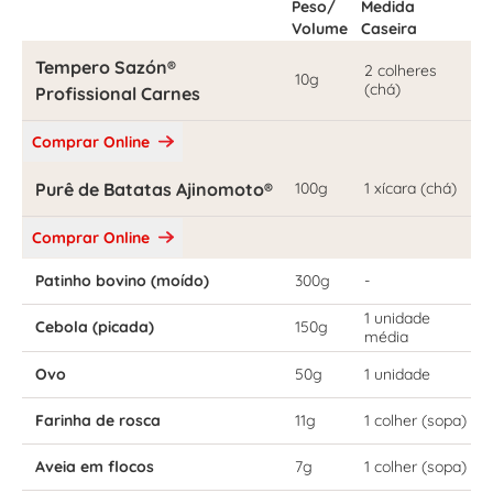
Peso/
Medida
Volume
Caseira
Tempero Sazón®
2 colheres
10g
(chá)
Profissional Carnes
Comprar Online
Purê de Batatas Ajinomoto®
100g
1 xícara (chá)
Comprar Online
Patinho bovino (moído)
300g
-
1 unidade
Cebola (picada)
150g
média
Ovo
50g
1 unidade
Farinha de rosca
11g
1 colher (sopa)
Aveia em flocos
7g
1 colher (sopa)