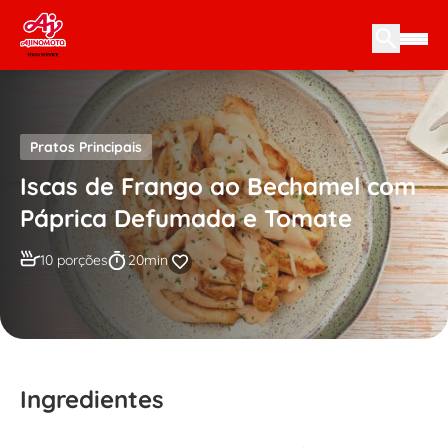
Skip to content
Pratos Principais
Iscas de Frango ao Bechamel com
Páprica Defumada e Tomate
10 porções
20min
Ingredientes