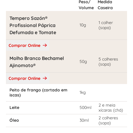
Peso/
Medida
Volume
Caseira
Tempero Sazón®
1 colher
Profissional Páprica
10g
(sopa)
Defumada e Tomate
Comprar Online
Molho Branco Bechamel
5 colheres
50g
(sopa)
Ajinomoto®
Comprar Online
Peito de frango (cortado em
1kg
iscas)
2 e meia
Leite
500ml
xícaras (chá)
2 colheres
Óleo
30ml
(sopa)