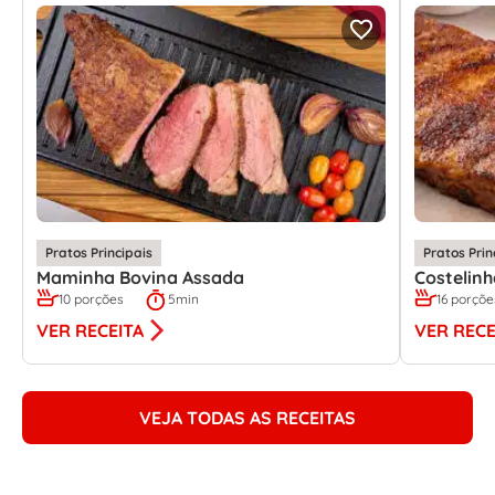
Pratos Principais
Pratos Prin
Maminha Bovina Assada
Costelin
10 porções
5min
16 porçõe
VER RECEITA
VER RECE
VEJA TODAS AS RECEITAS