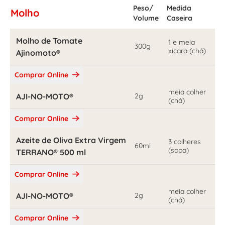
Peso/
Medida
Molho
Volume
Caseira
Molho de Tomate
1 e meia
300g
xícara (chá)
Ajinomoto®
Comprar Online
meia colher
AJI-NO-MOTO®
2g
(chá)
Comprar Online
Azeite de Oliva Extra Virgem
3 colheres
60ml
(sopa)
TERRANO® 500 ml
Comprar Online
meia colher
AJI-NO-MOTO®
2g
(chá)
Comprar Online