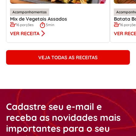
Acompanhamentos
Acompanh
Mix de Vegetais Assados
Batata B
16 porções
5min
16 porçõe
VER RECEITA
VER RECE
VEJA TODAS AS RECEITAS
Cadastre seu e-mail e
receba as novidades mais
importantes para o seu