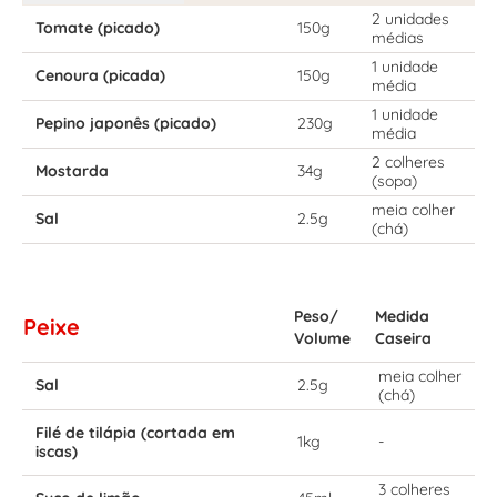
2 unidades
Tomate (picado)
150g
médias
1 unidade
Cenoura (picada)
150g
média
1 unidade
Pepino japonês (picado)
230g
média
2 colheres
Mostarda
34g
(sopa)
meia colher
Sal
2.5g
(chá)
Peso/
Medida
Peixe
Volume
Caseira
meia colher
Sal
2.5g
(chá)
Filé de tilápia (cortada em
1kg
-
iscas)
3 colheres