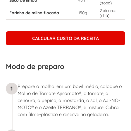
Suco de limão
45ml
(sopa)
2 xícaras
Farinha de milho flocada
150g
(chá)
CALCULAR CUSTO DA RECEITA
Modo de preparo
Prepare o molho: em um bowl médio, coloque o
1
Molho de Tomate Ajinomoto®, o tomate, a
cenoura, o pepino, a mostarda, o sal, o AJI-NO-
MOTO® e o Azeite TERRANO®, e misture. Cubra
com filme-plástico e reserve na geladeira.