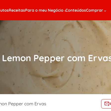
utos
Receitas
Para o meu Negócio
Conteúdos
Comprar
m Lemon Pepper com Erva
mon Pepper com Ervas