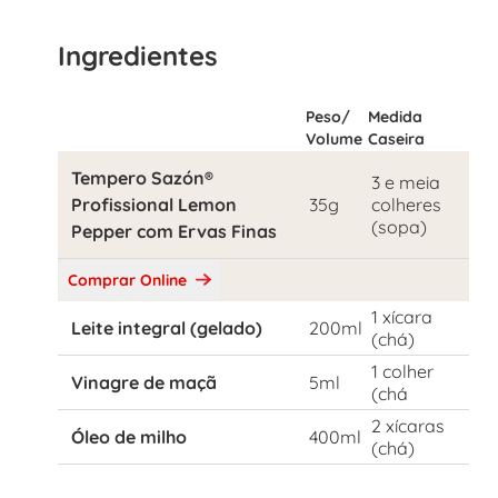
Ingredientes
Peso/
Medida
Volume
Caseira
Tempero Sazón®
3 e meia
Profissional Lemon
35g
colheres
(sopa)
Pepper com Ervas Finas
Comprar Online
1 xícara
Leite integral (gelado)
200ml
(chá)
1 colher
Vinagre de maçã
5ml
(chá
2 xícaras
Óleo de milho
400ml
(chá)