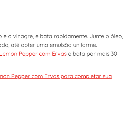
o e o vinagre, e bata rapidamente. Junte o óleo,
gado, até obter uma emulsão uniforme.
 Lemon Pepper com Ervas
e bata por mais 30
mon Pepper com Ervas para completar sua