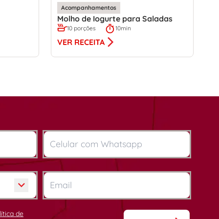
Acompanhamentos
Molho de Iogurte para Saladas
10 porções
10min
VER RECEITA
lítica de