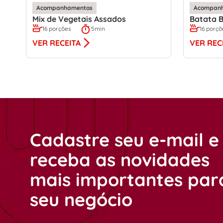
Acompanhamentos
Acompan
Mix de Vegetais Assados
Batata B
16 porções
5min
16 porçõ
VER RECEITA
VER REC
Cadastre seu e-mail e
receba as novidades
mais importantes par
seu negócio