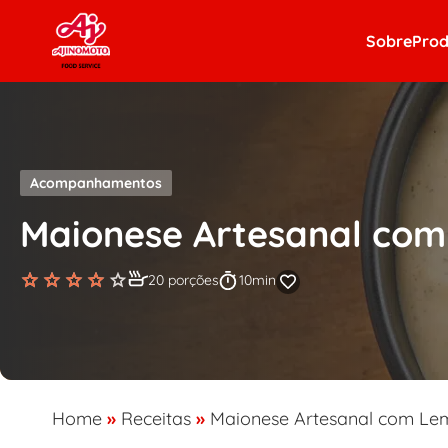
Skip to content
Sobre
Prod
Acompanhamentos
Maionese Artesanal co
20 porções
10min
Home
»
Receitas
»
Maionese Artesanal com Le