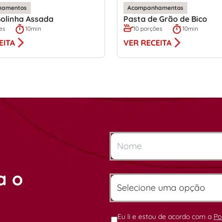
hamentos
Acompanhamentos
olinha Assada
Pasta de Grão de Bico
es
10min
10 porções
10min
EITA
VER RECEITA
a o
Eu li e estou de acordo com a
Po