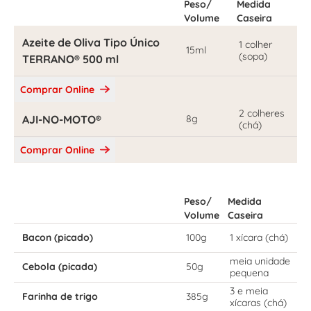
Peso/
Medida
Volume
Caseira
Azeite de Oliva Tipo Único
1 colher
15ml
(sopa)
TERRANO® 500 ml
Comprar Online
2 colheres
AJI-NO-MOTO®
8g
(chá)
Comprar Online
Peso/
Medida
Volume
Caseira
Bacon (picado)
100g
1 xícara (chá)
meia unidade
Cebola (picada)
50g
pequena
3 e meia
Farinha de trigo
385g
xícaras (chá)