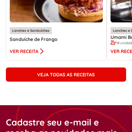
Lanches e Sanduíches
Lanches e 
Umami B
Sanduíche de Frango
18 unidad
VER RECEITA
VER RECE
VEJA TODAS AS RECEITAS
Cadastre seu e-mail e