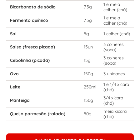
1 e meia
Bicarbonato de sódio
7.5g
colher (chá)
1 e meia
Fermento químico
7.5g
colher (chá)
Sal
5g
1 colher (chá)
3 colheres
Salsa (fresca picada)
15un
(sopa)
3 colheres
Cebolinha (picada)
15g
(sopa)
Ovo
150g
3 unidades
1 e 1/4 xícara
Leite
250ml
(chá)
3/4 xícara
Manteiga
150g
(chá)
meia xícara
Queijo parmesão (ralado)
50g
(chá)