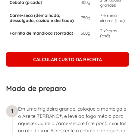
Cebola (picada)
400g
grandes
Carne-seca (demolhada,
7 e meia
750g
dessalgada, cozida e desfiada)
xícaras (chá)
2 xícaras
Farinha de mandioca (torrada)
300g
(chá)
CALCULAR CUSTO DA RECEITA
Modo de preparo
Em uma frigideira grande, coloque a manteiga e
1
o Azeite TERRANO®, e leve ao fogo médio para
aquecer. Junte a carne-seca e frite por 5 minutos,
ou até dourar. Acrescente a cebola e refogue por