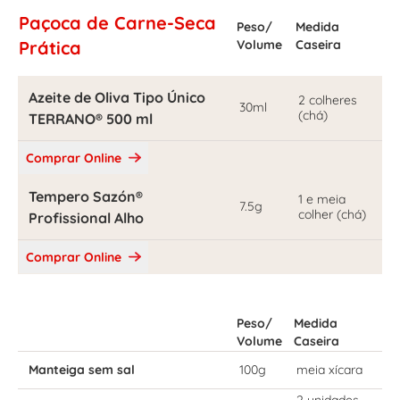
Paçoca de Carne-Seca
Peso/
Medida
Prática
Volume
Caseira
Azeite de Oliva Tipo Único
2 colheres
30ml
(chá)
TERRANO® 500 ml
Comprar Online
Tempero Sazón®
1 e meia
7.5g
colher (chá)
Profissional Alho
Comprar Online
Peso/
Medida
Volume
Caseira
Manteiga sem sal
100g
meia xícara
2 unidades