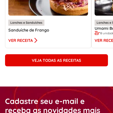
Lanches e Sanduíches
Lanches e 
Umami B
Sanduíche de Frango
18 unidad
VER RECEITA
VER RECE
VEJA TODAS AS RECEITAS
Cadastre seu e-mail e
receba as novidades mais