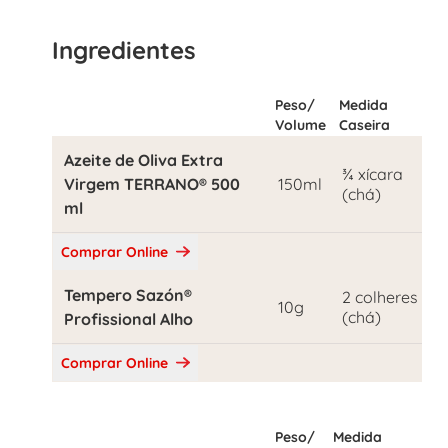
Ingredientes
Peso/
Medida
Volume
Caseira
Azeite de Oliva Extra
¾ xícara
Virgem TERRANO® 500
150ml
(chá)
ml
Comprar Online
Tempero Sazón®
2 colheres
10g
(chá)
Profissional Alho
Comprar Online
Peso/
Medida