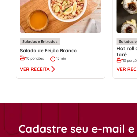
Saladas e Entradas
Saladas e
Hot roll
Salada de Feijão Branco
tarê
10 porções
15min
10 porç
VER RECEITA
VER REC
Cadastre seu e-mail e