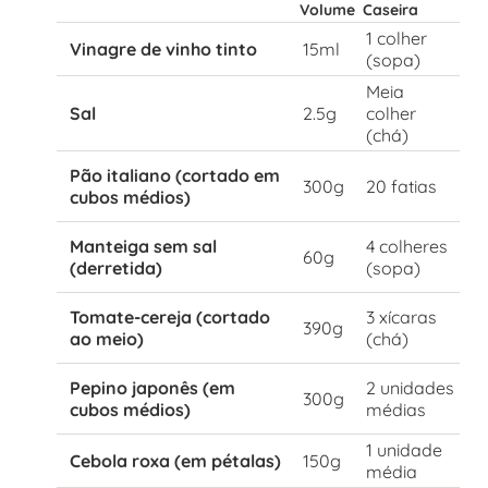
Volume
Caseira
1 colher
Vinagre de vinho tinto
15ml
(sopa)
Meia
Sal
2.5g
colher
(chá)
Pão italiano (cortado em
300g
20 fatias
cubos médios)
Manteiga sem sal
4 colheres
60g
(derretida)
(sopa)
Tomate-cereja (cortado
3 xícaras
390g
ao meio)
(chá)
Pepino japonês (em
2 unidades
300g
cubos médios)
médias
1 unidade
Cebola roxa (em pétalas)
150g
média