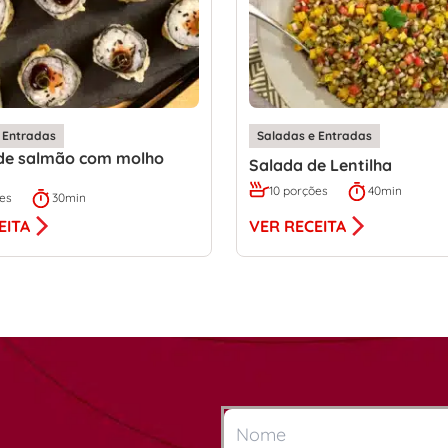
 Entradas
Saladas e Entradas
 de salmão com molho
Salada de Lentilha
10 porções
40min
ões
30min
VER RECEITA
EITA