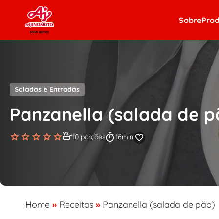
Skip to content
Sobre
Prod
Saladas e Entradas
Panzanella (salada de p
10 porções
16min
Home
»
Receitas
»
Panzanella (salada de pão)