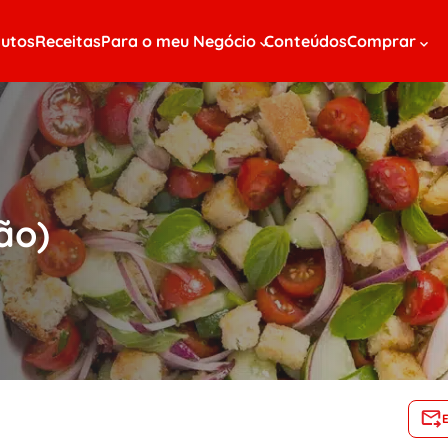
utos
Receitas
Para o meu Negócio
Conteúdos
Comprar
ão)