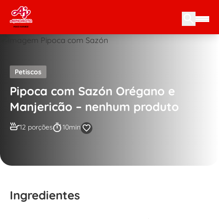
Skip to content
Petiscos
Pipoca com Sazón Orégano e
Manjericão – nenhum produto
12 porções
10min
Ingredientes