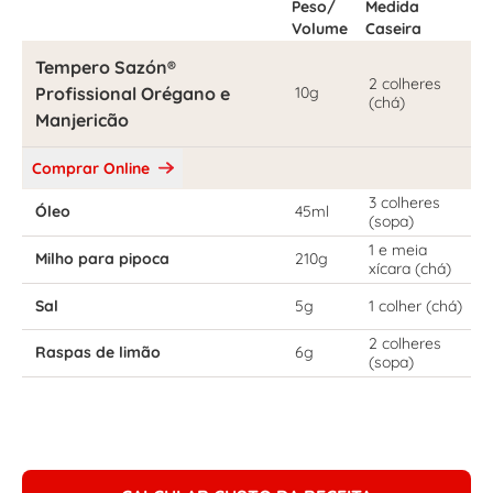
Peso/
Medida
Volume
Caseira
Tempero Sazón®
2 colheres
Profissional Orégano e
10g
(chá)
Manjericão
Comprar Online
3 colheres
Óleo
45ml
(sopa)
1 e meia
Milho para pipoca
210g
xícara (chá)
Sal
5g
1 colher (chá)
2 colheres
Raspas de limão
6g
(sopa)