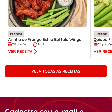
Petiscos
Petiscos
Asinha de Frango Estilo Buffalo Wings
Quiabo Fr
10 porções
14min
10 porçõ
VER RECEITA
VER RECE
VEJA TODAS AS RECEITAS
Cadastre seu e-mail e