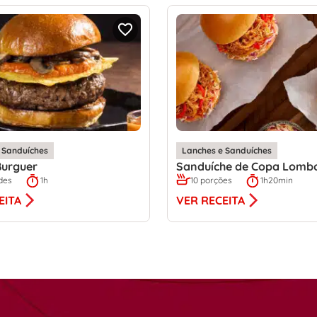
 Sanduíches
Lanches e Sanduíches
urguer
Sanduíche de Copa Lomb
des
1h
10 porções
1h20min
EITA
VER RECEITA