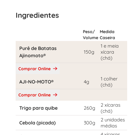
Ingredientes
Peso/
Medida
Volume
Caseira
1 e meia
Purê de Batatas
150g
xícara
Ajinomoto®
(chá)
Comprar Online
1 colher
AJI-NO-MOTO®
4g
(chá)
Comprar Online
2 xícaras
Trigo para quibe
260g
(chá)
2 unidades
Cebola (picada)
300g
médias
4 xícaras