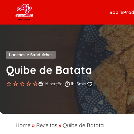
Skip to content
Sobre
Prod
Lanches e Sanduíches
Quibe de Batata
16 porções
1h45min
Home
»
Receitas
»
Quibe de Batata