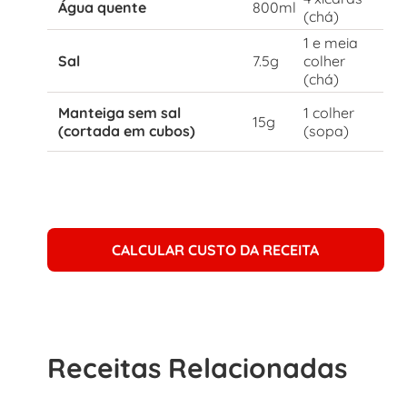
Água quente
800ml
(chá)
1 e meia
Sal
7.5g
colher
(chá)
Manteiga sem sal
1 colher
15g
(cortada em cubos)
(sopa)
CALCULAR CUSTO DA RECEITA
Receitas Relacionadas