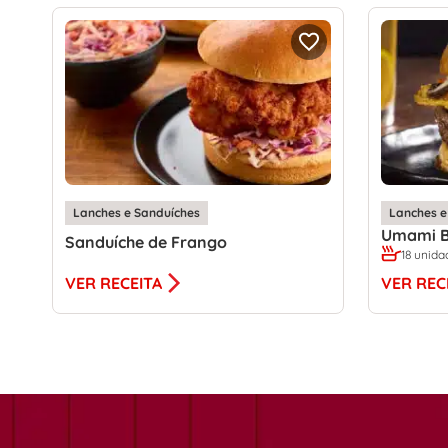
Lanches e Sanduíches
Lanches e
Umami B
Sanduíche de Frango
18 unida
VER RECEITA
VER REC