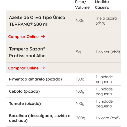
Peso/
Medida
Volume
Caseira
Azeite de Oliva Tipo Único
meia xícara
100ml
(chá)
TERRANO® 500 ml
Comprar Online
Tempero Sazón®
5g
1 colher (chá)
Profissional Alho
Comprar Online
1 unidade
Pimentão amarelo (picado)
100g
pequena
1 unidade
Cebola (picada)
100g
pequena
1 unidade
Tomate (picado)
100g
pequena
Bacalhau (dessalgado, cozido e
200g
1 xícara (chá)
desfiado)