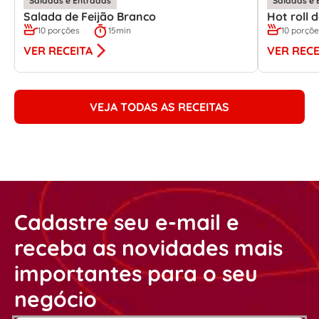
Saladas e Entradas
Saladas e 
Salada de Feijão Branco
Hot roll
10 porções
15min
10 porçõ
VER RECEITA
VER RECE
VEJA TODAS AS RECEITAS
Cadastre seu e-mail e
receba as novidades mais
importantes para o seu
negócio