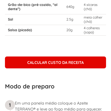
Grão-de-bico (pré-cozido, “al
4 xícaras
640g
dente”)
(chá)
meia colher
Sal
2.5g
(chá)
4 colheres
Salsa (picada)
20g
(sopa)
CALCULAR CUSTO DA RECEITA
Modo de preparo
Em uma panela média coloque o Azeite
1
TERRANO® e leve ao fogo médio para aquecer.