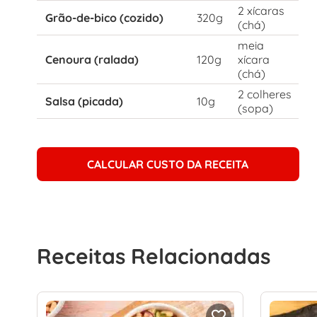
2 xícaras
Grão-de-bico (cozido)
320g
(chá)
meia
Cenoura (ralada)
120g
xícara
(chá)
2 colheres
Salsa (picada)
10g
(sopa)
CALCULAR CUSTO DA RECEITA
Receitas Relacionadas