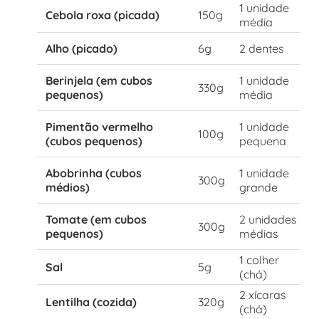
1 unidade
Cebola roxa (picada)
150g
média
Alho (picado)
6g
2 dentes
Berinjela (em cubos
1 unidade
330g
pequenos)
média
Pimentão vermelho
1 unidade
100g
(cubos pequenos)
pequena
Abobrinha (cubos
1 unidade
300g
médios)
grande
Tomate (em cubos
2 unidades
300g
pequenos)
médias
1 colher
Sal
5g
(chá)
2 xícaras
Lentilha (cozida)
320g
(chá)