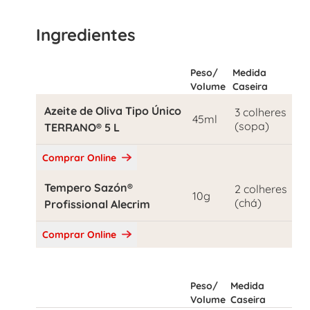
Ingredientes
Peso/
Medida
Volume
Caseira
Azeite de Oliva Tipo Único
3 colheres
45ml
(sopa)
TERRANO® 5 L
Comprar Online
Tempero Sazón®
2 colheres
10g
(chá)
Profissional Alecrim
Comprar Online
Peso/
Medida
Volume
Caseira