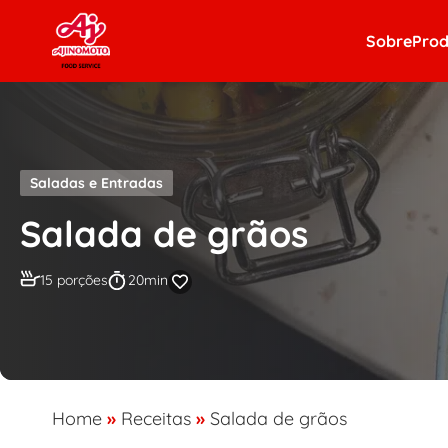
Skip to content
Sobre
Prod
Saladas e Entradas
Salada de grãos
15 porções
20min
Home
»
Receitas
»
Salada de grãos