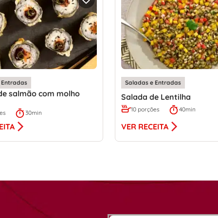
 Entradas
Saladas e Entradas
 de salmão com molho
Salada de Lentilha
10 porções
40min
ões
30min
VER RECEITA
EITA