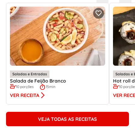
Saladas e Entradas
Saladas e 
Salada de Feijão Branco
Hot roll
10 porções
15min
10 porçõ
VER RECEITA
VER RECE
VEJA TODAS AS RECEITAS