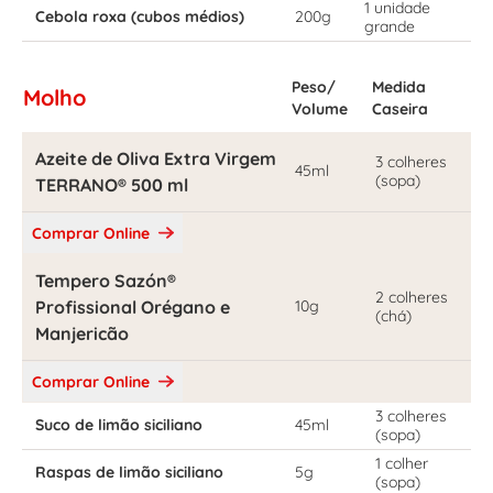
1 unidade
Cebola roxa (cubos médios)
200g
grande
Peso/
Medida
Molho
Volume
Caseira
Azeite de Oliva Extra Virgem
3 colheres
45ml
(sopa)
TERRANO® 500 ml
Comprar Online
Tempero Sazón®
2 colheres
Profissional Orégano e
10g
(chá)
Manjericão
Comprar Online
3 colheres
Suco de limão siciliano
45ml
(sopa)
1 colher
Raspas de limão siciliano
5g
(sopa)