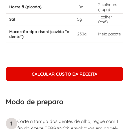
2 colheres
Hortelã (picada)
10g
(sopa)
1 colher
Sal
5g
(chá)
Macarrão tipo risoni (cozido “al
250g
Meio pacote
dente”)
CALCULAR CUSTO DA RECEITA
Modo de preparo
Corte a tampa dos dentes de alho, regue com 1
1
fio do Azeite TERRANO®, envolva-os em papel-