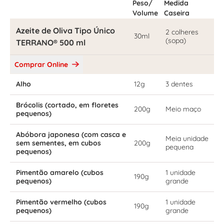
Peso/
Medida
Volume
Caseira
Azeite de Oliva Tipo Único
2 colheres
30ml
(sopa)
TERRANO® 500 ml
Comprar Online
Alho
12g
3 dentes
Brócolis (cortado, em floretes
200g
Meio maço
pequenos)
Abóbora japonesa (com casca e
Meia unidade
sem sementes, em cubos
200g
pequena
pequenos)
Pimentão amarelo (cubos
1 unidade
190g
pequenos)
grande
Pimentão vermelho (cubos
1 unidade
190g
pequenos)
grande