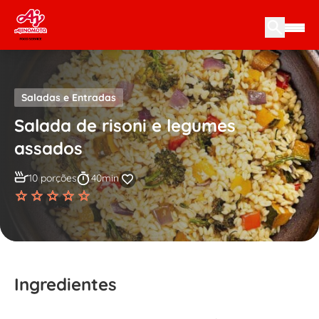
Skip to content
Saladas e Entradas
Salada de risoni e legumes
assados
10 porções
40min
Ingredientes