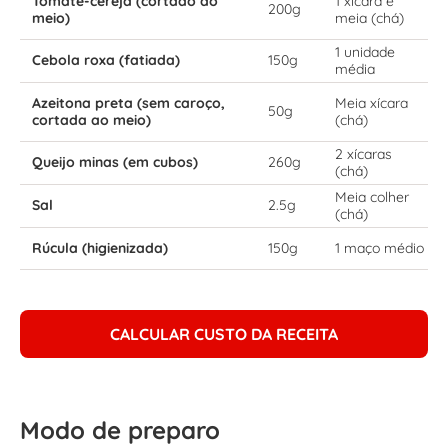
Tomate-cereja (cortado ao
1 xícara e
200g
meio)
meia (chá)
1 unidade
Cebola roxa (fatiada)
150g
média
Azeitona preta (sem caroço,
Meia xícara
50g
cortada ao meio)
(chá)
2 xícaras
Queijo minas (em cubos)
260g
(chá)
Meia colher
Sal
2.5g
(chá)
Rúcula (higienizada)
150g
1 maço médio
CALCULAR CUSTO DA RECEITA
Modo de preparo