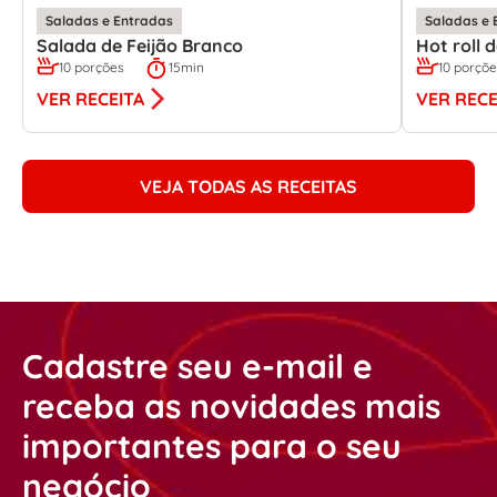
Saladas e Entradas
Saladas e 
Salada de Feijão Branco
Hot roll
10 porções
15min
10 porçõ
VER RECEITA
VER RECE
VEJA TODAS AS RECEITAS
Cadastre seu e-mail e
receba as novidades mais
importantes para o seu
negócio