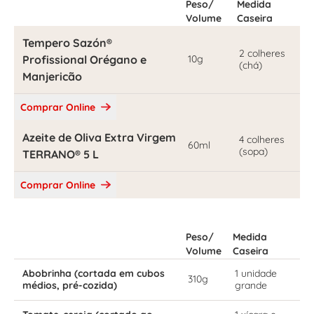
Peso/
Medida
Volume
Caseira
Tempero Sazón®
2 colheres
Profissional Orégano e
10g
(chá)
Manjericão
Comprar Online
Azeite de Oliva Extra Virgem
4 colheres
60ml
(sopa)
TERRANO® 5 L
Comprar Online
Peso/
Medida
Volume
Caseira
Abobrinha (cortada em cubos
1 unidade
310g
médios, pré-cozida)
grande