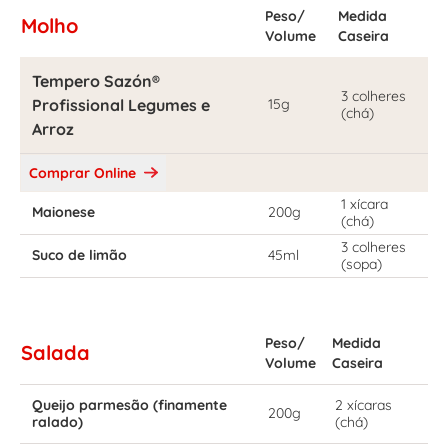
Peso/
Medida
Molho
Volume
Caseira
Tempero Sazón®
3 colheres
Profissional Legumes e
15g
(chá)
Arroz
Comprar Online
1 xícara
Maionese
200g
(chá)
3 colheres
Suco de limão
45ml
(sopa)
Peso/
Medida
Salada
Volume
Caseira
Queijo parmesão (finamente
2 xícaras
200g
ralado)
(chá)