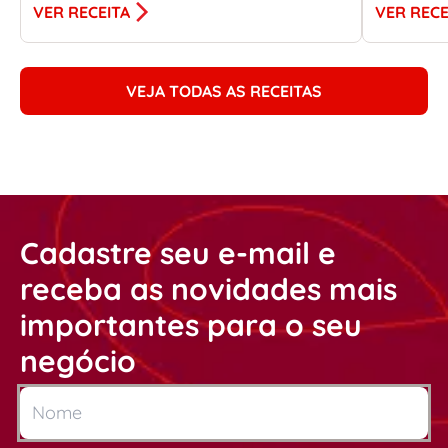
VER RECEITA
VER RECE
VEJA TODAS AS RECEITAS
Cadastre seu e-mail e
receba as novidades mais
importantes para o seu
negócio