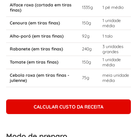
Alface roxa (cortada em tiras
1335g
1 pé médio
finas)
1 unidade
Cenoura (em tiras finas)
150g
média
Alho-poró (em tiras finas)
92g
1 talo
3 unidades
Rabanete (em tiras finas)
240g
grandes
1 unidade
Tomate (em tiras finas)
150g
média
Cebola roxa (em tiras finas -
meia unidade
75g
julienne)
média
CALCULAR CUSTO DA RECEITA
Modo de preparo