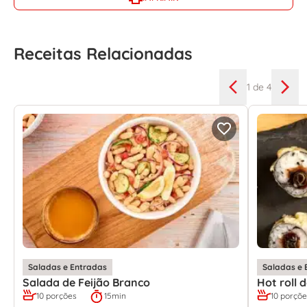
Receitas Relacionadas
1
de 4
Saladas e Entradas
Saladas e 
Salada de Feijão Branco
Hot roll
10 porções
15min
10 porçõ