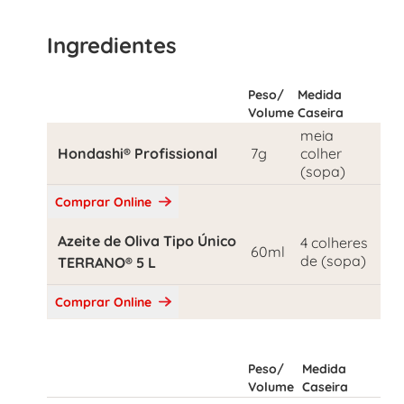
Ingredientes
Peso/
Medida
Volume
Caseira
meia
Hondashi® Profissional
7g
colher
(sopa)
Comprar Online
Azeite de Oliva Tipo Único
4 colheres
60ml
de (sopa)
TERRANO® 5 L
Comprar Online
Peso/
Medida
Volume
Caseira