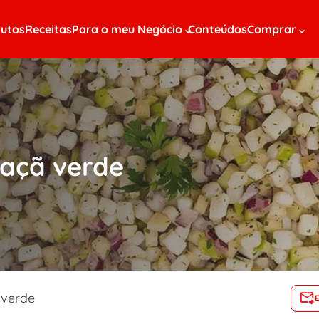
utos
Receitas
Para o meu Negócio
Conteúdos
Comprar
maçã verde
 verde