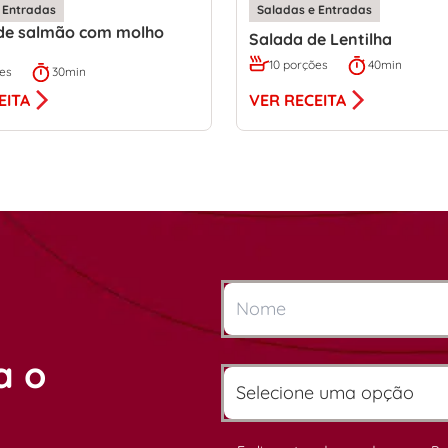
 Entradas
Saladas e Entradas
 de salmão com molho
Salada de Lentilha
10 porções
40min
ões
30min
VER RECEITA
EITA
a o