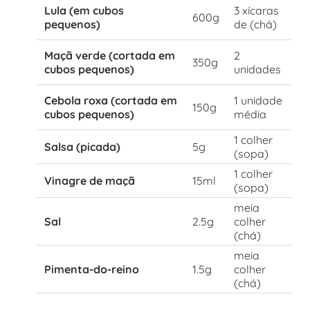
Lula (em cubos
3 xícaras
600g
pequenos)
de (chá)
Maçã verde (cortada em
2
350g
cubos pequenos)
unidades
Cebola roxa (cortada em
1 unidade
150g
cubos pequenos)
média
1 colher
Salsa (picada)
5g
(sopa)
1 colher
Vinagre de maçã
15ml
(sopa)
meia
Sal
2.5g
colher
(chá)
meia
Pimenta-do-reino
1.5g
colher
(chá)