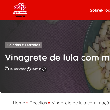
Skip to content
Sobre
Prod
Saladas e Entradas
Vinagrete de lula com 
10 porções
35min
Home
»
Receitas
»
Vinagrete de lula com maçã