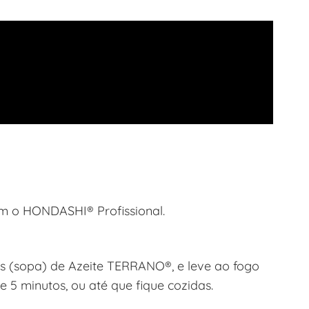
m o HONDASHI® Profissional.
s (sopa) de Azeite TERRANO®, e leve ao fogo
 5 minutos, ou até que fique cozidas.