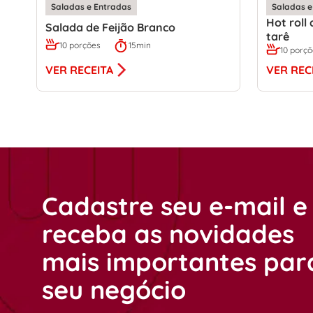
Saladas e Entradas
Saladas e
Hot roll
Salada de Feijão Branco
tarê
10 porções
15min
10 porç
VER RECEITA
VER REC
Cadastre seu e-mail e
receba as novidades
mais importantes par
seu negócio