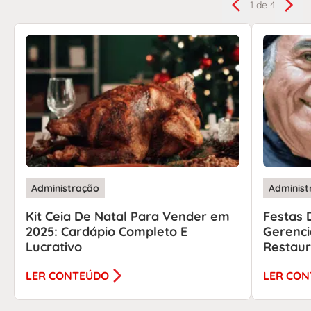
1
de 4
Administração
Administ
Kit Ceia De Natal Para Vender em
Festas 
2025: Cardápio Completo E
Gerenci
Lucrativo
Restau
LER CONTEÚDO
LER CO